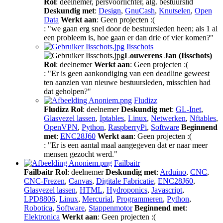
Rol
: deelnemer, persvoorlichter, alg. bestuurslid
Deskundig met
:
Design
,
GnuCash
,
Knutselen
,
Open
Data
Werkt aan
: Geen projecten :(
: "we gaan erg snel door de bestuursleden heen; als 1 al
een probleem is, hoe gaan er dan drie of vier komen?"
Iisschots
Louwerens Jan (Iisschots)
Rol
: deelnemer
Werkt aan
: Geen projecten :(
: "Er is geen aankondiging van een deadline geweest
ten aanzien van nieuwe bestuursleden, misschien had
dat geholpen?"
Fludizz
Fludizz
Rol
: deelnemer
Deskundig met
:
GL-Inet
,
Glasvezel lassen
,
Iptables
,
Linux
,
Netwerken
,
Nftables
,
OpenVPN
,
Python
,
RaspberryPi
,
Software
Beginnend
met
:
ENC28J60
Werkt aan
: Geen projecten :(
: "Er is een aantal maal aangegeven dat er naar meer
mensen gezocht werd."
Failbaitr
Failbaitr
Rol
: deelnemer
Deskundig met
:
Arduino
,
CNC
,
CNC-Frezen
,
Canvas
,
Digitale Fabricatie
,
ENC28J60
,
Glasvezel lassen
,
HTML
,
Hydroponics
,
Javascript
,
LPD8806
,
Linux
,
Mercurial
,
Programmeren
,
Python
,
Robotica
,
Software
,
Stappenmotor
Beginnend met
:
Elektronica
Werkt aan
: Geen projecten :(