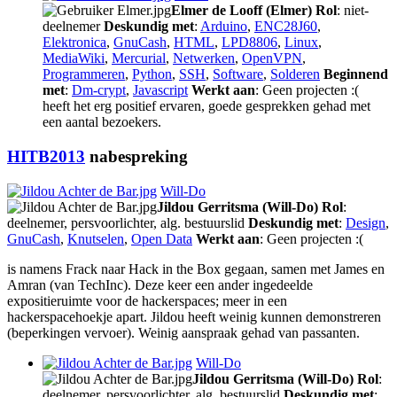
Elmer de Looff (Elmer)
Rol
: niet-
deelnemer
Deskundig met
:
Arduino
,
ENC28J60
,
Elektronica
,
GnuCash
,
HTML
,
LPD8806
,
Linux
,
MediaWiki
,
Mercurial
,
Netwerken
,
OpenVPN
,
Programmeren
,
Python
,
SSH
,
Software
,
Solderen
Beginnend
met
:
Dm-crypt
,
Javascript
Werkt aan
: Geen projecten :(
heeft het erg positief ervaren, goede gesprekken gehad met
een aantal bezoekers.
HITB2013
nabespreking
Will-Do
Jildou Gerritsma (Will-Do)
Rol
:
deelnemer, persvoorlichter, alg. bestuurslid
Deskundig met
:
Design
,
GnuCash
,
Knutselen
,
Open Data
Werkt aan
: Geen projecten :(
is namens Frack naar Hack in the Box gegaan, samen met James en
Amran (van TechInc). Deze keer een ander ingedeelde
expositieruimte voor de hackerspaces; meer in een
hackerspacehoekje apart. Jildou heeft weinig kunnen demonstreren
(beperkingen vervoer). Weinig aanspraak gehad van passanten.
Will-Do
Jildou Gerritsma (Will-Do)
Rol
:
deelnemer, persvoorlichter, alg. bestuurslid
Deskundig met
: