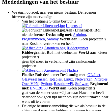
Mededelingen van het bestuur
We gaan op zoek naar een nieuw bestuur. De redenen
hiervoor zijn meervoudig:
Van het originele 5-tallig bestuur is
Lijnenspel
Jelle (Lijnenspel)
Rol
:
niet-deelnemer
Deskundig met
:
Arduino
,
Programmeren
,
Sammy
Werkt aan
: Geen projecten :(
naar Rusland vertrokken en heeft
Riddergraniet
Riddergraniet
Rol
: niet-deelnemer
Werkt aan
: Geen
projecten :(
geen tijd meer in verband met zijn aankomende
projecten
Fludizz
Fludizz
Rol
: deelnemer
Deskundig met
:
GL-Inet
,
Glasvezel lassen
,
Iptables
,
Linux
,
Netwerken
,
Nftables
,
OpenVPN
,
Python
,
RaspberryPi
,
Software
Beginnend
met
:
ENC28J60
Werkt aan
: Geen projecten :(
gaat van de zomer voor ~2 jaar naar Hawaii en heeft
daardoor ook geen tijd meer om zijn bestuurstaken naar
wens uit te voeren
De enige bestuursaanmelding die we als bestuur in de
afgelopen 4 maanden hebben ontvangen is die van