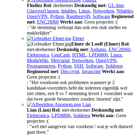
Fludizz
Rol
: deelnemer
Deskundig met
:
GL-Inet
,
Glasvezel lassen
,
Iptables
,
Linux
,
Netwerken
,
Nftables
,
OpenVPN
,
Python
,
RaspberryPi
,
Software
Beginnend
met
:
ENC28J60
Werkt aan
: Geen projecten :(
: "de stemming verloopt dan ook een stuk sneller en
makkelijker"
Elmer
Elmer de Looff (Elmer)
Rol
:
niet-deelnemer
Deskundig met
:
Arduino
,
ENC28J60
,
Elektronica
,
GnuCash
,
HTML
,
LPD8806
,
Linux
,
MediaWiki
,
Mercurial
,
Netwerken
,
OpenVPN
,
Programmeren
,
Python
,
SSH
,
Software
,
Solderen
Beginnend met
:
Dm-crypt
,
Javascript
Werkt aan
:
Geen projecten :(
: "Het voorkomt ook problemen wanneer je 2
kandidaat-voorzitters hebt die iedereen eigenlijk wel
ziet zitten, een 8 vs 7 stemming levert 1 voorzitter waar
dat twee goede bestuurders zouden 'moeten' zijn."
Lian
Lian (Lian)
Rol
: niet-deelnemer
Deskundig met
:
Elektronica
,
LPD8806
,
Solderen
Werkt aan
: Geen
projecten :(
: "wel met aangeven van voorkeur / wat je wilt danwel
gaat doen."