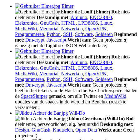
Elmer
Elmer de Looff (Elmer)
Rol
: niet-
deelnemer
Deskundig met
:
Arduino
,
ENC28J60
,
Elektronica
,
GnuCash
,
HTML
,
LPD8806
,
Linux
,
MediaWiki
,
Mercurial
,
Netwerken
,
OpenVPN
,
Programmeren
,
Python
,
SSH
,
Software
,
Solderen
Beginnend
met
:
Dm-crypt
,
Javascript
Werkt aan
: Geen projecten :(
is bezig met de Lightbox JSON Web-interface;
Elmer
Elmer de Looff (Elmer)
Rol
: niet-
deelnemer
Deskundig met
:
Arduino
,
ENC28J60
,
Elektronica
,
GnuCash
,
HTML
,
LPD8806
,
Linux
,
MediaWiki
,
Mercurial
,
Netwerken
,
OpenVPN
,
Programmeren
,
Python
,
SSH
,
Software
,
Solderen
Beginnend
met
:
Dm-crypt
,
Javascript
Werkt aan
: Geen projecten :(
heeft in het teken van de Hack in the Box hackerspace challen
de
SpaceSlurper
gemaakt, om alle Twitter en
MediaWiki
updates van de spaces in de wereld en Benelux (resp.) te
verzamelen;
Will-Do
Jildou Gerritsma (Will-Do)
Rol
:
deelnemer, persvoorlichter, alg. bestuurslid
Deskundig met
:
Design
,
GnuCash
,
Knutselen
,
Open Data
Werkt aan
: Geen
projecten :(