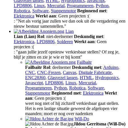
Glasvezel lassen
,
HTML
,
Hydroponics
,
Javascript
,
LPD8806
,
Linux
,
Mercurial
,
Programmeren
,
Python
,
Robotica
,
Software
,
Stappenmotor
Beginnend met
:
Elektronica
Werkt aan
: Geen projecten :(
: "Net als vorig jaar zullen we dan ook uit die vergadering een
nieuw bestuur samenstellen."
Lian
Lian (Lian)
Rol
: niet-deelnemer
Deskundig met
:
Elektronica
,
LPD8806
,
Solderen
Werkt aan
: Geen
projecten :(
: "gaan jullie jezelf opnieuw verkiesbaar stellen? Of zeg je,
blijf je zitten en zie je wie er bij komt"
Failbaitr
Failbaitr
Rol
: deelnemer
Deskundig met
:
Arduino
,
CNC
,
CNC-Frezen
,
Canvas
,
Digitale Fabricatie
,
ENC28J60
,
Glasvezel lassen
,
HTML
,
Hydroponics
,
Javascript
,
LPD8806
,
Linux
,
Mercurial
,
Programmeren
,
Python
,
Robotica
,
Software
,
Stappenmotor
Beginnend met
:
Elektronica
Werkt
aan
: Geen projecten :(
weet nog niet of hij zichzelf verkiesbaar gaat stellen.
Het is een lastige situatie geweest de afgelopen vier
maanden; moet er nog over nadenken
Will-Do
Jildou Gerritsma (Will-Do)