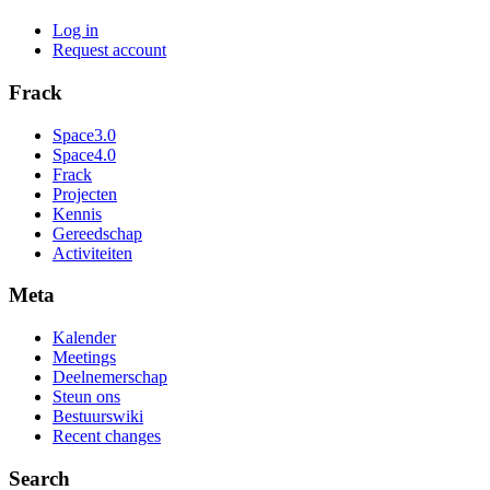
Log in
Request account
Frack
Space3.0
Space4.0
Frack
Projecten
Kennis
Gereedschap
Activiteiten
Meta
Kalender
Meetings
Deelnemerschap
Steun ons
Bestuurswiki
Recent changes
Search