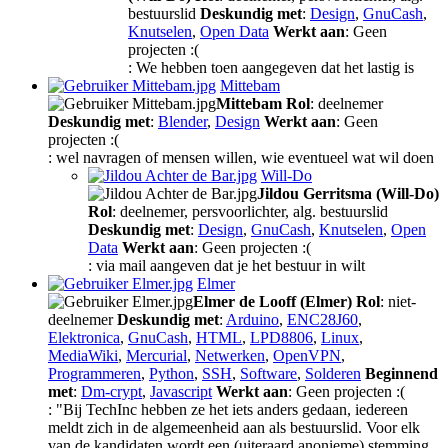
bestuurslid
Deskundig met
:
Design
,
GnuCash
,
Knutselen
,
Open Data
Werkt aan
: Geen
projecten :(
: We hebben toen aangegeven dat het lastig is
Mittebam
Mittebam
Rol
: deelnemer
Deskundig met
:
Blender
,
Design
Werkt aan
: Geen
projecten :(
: wel navragen of mensen willen, wie eventueel wat wil doen
Will-Do
Jildou Gerritsma (Will-Do)
Rol
: deelnemer, persvoorlichter, alg. bestuurslid
Deskundig met
:
Design
,
GnuCash
,
Knutselen
,
Open
Data
Werkt aan
: Geen projecten :(
: via mail aangeven dat je het bestuur in wilt
Elmer
Elmer de Looff (Elmer)
Rol
: niet-
deelnemer
Deskundig met
:
Arduino
,
ENC28J60
,
Elektronica
,
GnuCash
,
HTML
,
LPD8806
,
Linux
,
MediaWiki
,
Mercurial
,
Netwerken
,
OpenVPN
,
Programmeren
,
Python
,
SSH
,
Software
,
Solderen
Beginnend
met
:
Dm-crypt
,
Javascript
Werkt aan
: Geen projecten :(
: "Bij TechInc hebben ze het iets anders gedaan, iedereen
meldt zich in de algemeenheid aan als bestuurslid. Voor elk
van de kandidaten wordt een (uiteraard anonieme) stemming