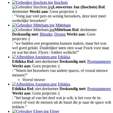
Iisschots
Louwerens Jan (Iisschots)
Rol
:
deelnemer
Werkt aan
: Geen projecten :(
: "Vorig jaar veel pers en weinig bezoekers, deze keer meer
werkelijke bezoekers"
Mittebam
Mittebam
Rol
: deelnemer
Deskundig met
:
Blender
,
Design
Werkt aan
: Geen
projecten :(
: "we hadden een programma kunnen maken, maar het was
wel goed gelukt. Duidelijker laten zien waar Frack voor staat
en wat het doet. Flyers / folders wellicht?"
Ethikka
Ethikka
Rol
: niet-deelnemer
Deskundig met
:
Programmeren
Werkt aan
: Geen projecten :(
: "Waren het bezoekers van andere spaces, of vooral nieuwe
mensen?"
Vooral nieuwe
Ethikka
Ethikka
Rol
: niet-deelnemer
Deskundig met
:
Programmeren
Werkt aan
: Geen projecten :(
: "het hangt af van het doel wat je wilt, is het voor de in-
crowd of voor de mensen uit de buurt die je naar de space wilt
trekken."
Elmer