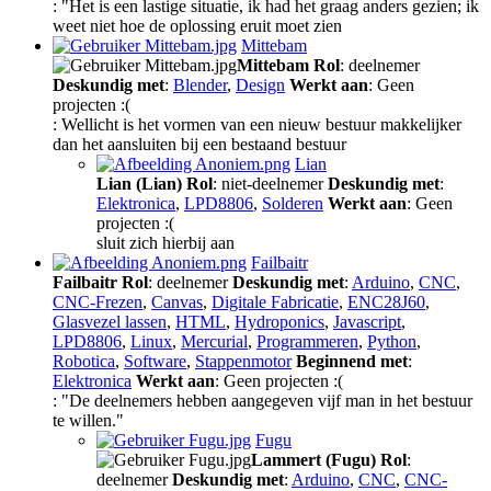
: "Het is een lastige situatie, ik had het graag anders gezien; ik
weet niet hoe de oplossing eruit moet zien
Mittebam
Mittebam
Rol
: deelnemer
Deskundig met
:
Blender
,
Design
Werkt aan
: Geen
projecten :(
: Wellicht is het vormen van een nieuw bestuur makkelijker
dan het aansluiten bij een bestaand bestuur
Lian
Lian (Lian)
Rol
: niet-deelnemer
Deskundig met
:
Elektronica
,
LPD8806
,
Solderen
Werkt aan
: Geen
projecten :(
sluit zich hierbij aan
Failbaitr
Failbaitr
Rol
: deelnemer
Deskundig met
:
Arduino
,
CNC
,
CNC-Frezen
,
Canvas
,
Digitale Fabricatie
,
ENC28J60
,
Glasvezel lassen
,
HTML
,
Hydroponics
,
Javascript
,
LPD8806
,
Linux
,
Mercurial
,
Programmeren
,
Python
,
Robotica
,
Software
,
Stappenmotor
Beginnend met
:
Elektronica
Werkt aan
: Geen projecten :(
: "De deelnemers hebben aangegeven vijf man in het bestuur
te willen."
Fugu
Lammert (Fugu)
Rol
:
deelnemer
Deskundig met
:
Arduino
,
CNC
,
CNC-