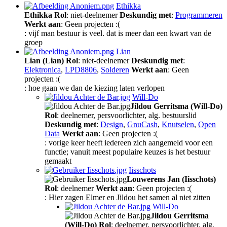
Ethikka
Ethikka
Rol
: niet-deelnemer
Deskundig met
:
Programmeren
Werkt aan
: Geen projecten :(
: vijf man bestuur is veel. dat is meer dan een kwart van de
groep
Lian
Lian (Lian)
Rol
: niet-deelnemer
Deskundig met
:
Elektronica
,
LPD8806
,
Solderen
Werkt aan
: Geen
projecten :(
: hoe gaan we dan de kiezing laten verlopen
Will-Do
Jildou Gerritsma (Will-Do)
Rol
: deelnemer, persvoorlichter, alg. bestuurslid
Deskundig met
:
Design
,
GnuCash
,
Knutselen
,
Open
Data
Werkt aan
: Geen projecten :(
: vorige keer heeft iedereen zich aangemeld voor een
functie; vanuit meest populaire keuzes is het bestuur
gemaakt
Iisschots
Louwerens Jan (Iisschots)
Rol
: deelnemer
Werkt aan
: Geen projecten :(
: Hier zagen Elmer en Jildou het samen al niet zitten
Will-Do
Jildou Gerritsma
(Will-Do)
Rol
: deelnemer, persvoorlichter, alg.