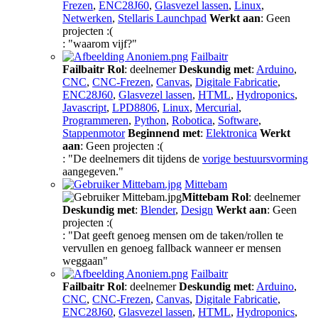
Frezen
,
ENC28J60
,
Glasvezel lassen
,
Linux
,
Netwerken
,
Stellaris Launchpad
Werkt aan
: Geen
projecten :(
: "waarom vijf?"
Failbaitr
Failbaitr
Rol
: deelnemer
Deskundig met
:
Arduino
,
CNC
,
CNC-Frezen
,
Canvas
,
Digitale Fabricatie
,
ENC28J60
,
Glasvezel lassen
,
HTML
,
Hydroponics
,
Javascript
,
LPD8806
,
Linux
,
Mercurial
,
Programmeren
,
Python
,
Robotica
,
Software
,
Stappenmotor
Beginnend met
:
Elektronica
Werkt
aan
: Geen projecten :(
: "De deelnemers dit tijdens de
vorige bestuursvorming
aangegeven."
Mittebam
Mittebam
Rol
: deelnemer
Deskundig met
:
Blender
,
Design
Werkt aan
: Geen
projecten :(
: "Dat geeft genoeg mensen om de taken/rollen te
vervullen en genoeg fallback wanneer er mensen
weggaan"
Failbaitr
Failbaitr
Rol
: deelnemer
Deskundig met
:
Arduino
,
CNC
,
CNC-Frezen
,
Canvas
,
Digitale Fabricatie
,
ENC28J60
,
Glasvezel lassen
,
HTML
,
Hydroponics
,