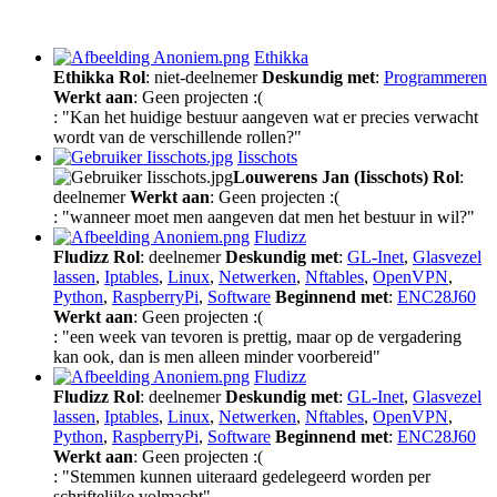
Ethikka
Ethikka
Rol
: niet-deelnemer
Deskundig met
:
Programmeren
Werkt aan
: Geen projecten :(
: "Kan het huidige bestuur aangeven wat er precies verwacht
wordt van de verschillende rollen?"
Iisschots
Louwerens Jan (Iisschots)
Rol
:
deelnemer
Werkt aan
: Geen projecten :(
: "wanneer moet men aangeven dat men het bestuur in wil?"
Fludizz
Fludizz
Rol
: deelnemer
Deskundig met
:
GL-Inet
,
Glasvezel
lassen
,
Iptables
,
Linux
,
Netwerken
,
Nftables
,
OpenVPN
,
Python
,
RaspberryPi
,
Software
Beginnend met
:
ENC28J60
Werkt aan
: Geen projecten :(
: "een week van tevoren is prettig, maar op de vergadering
kan ook, dan is men alleen minder voorbereid"
Fludizz
Fludizz
Rol
: deelnemer
Deskundig met
:
GL-Inet
,
Glasvezel
lassen
,
Iptables
,
Linux
,
Netwerken
,
Nftables
,
OpenVPN
,
Python
,
RaspberryPi
,
Software
Beginnend met
:
ENC28J60
Werkt aan
: Geen projecten :(
: "Stemmen kunnen uiteraard gedelegeerd worden per
schriftelijke volmacht"