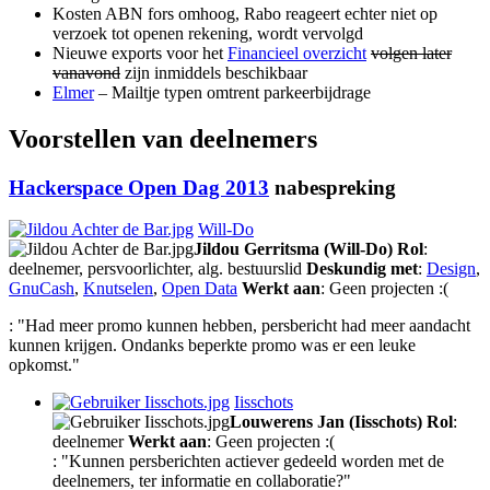
Kosten ABN fors omhoog, Rabo reageert echter niet op
verzoek tot openen rekening, wordt vervolgd
Nieuwe exports voor het
Financieel overzicht
volgen later
vanavond
zijn inmiddels beschikbaar
Elmer
– Mailtje typen omtrent parkeerbijdrage
Voorstellen van deelnemers
Hackerspace Open Dag 2013
nabespreking
Will-Do
Jildou Gerritsma (Will-Do)
Rol
:
deelnemer, persvoorlichter, alg. bestuurslid
Deskundig met
:
Design
,
GnuCash
,
Knutselen
,
Open Data
Werkt aan
: Geen projecten :(
: "Had meer promo kunnen hebben, persbericht had meer aandacht
kunnen krijgen. Ondanks beperkte promo was er een leuke
opkomst."
Iisschots
Louwerens Jan (Iisschots)
Rol
:
deelnemer
Werkt aan
: Geen projecten :(
: "Kunnen persberichten actiever gedeeld worden met de
deelnemers, ter informatie en collaboratie?"