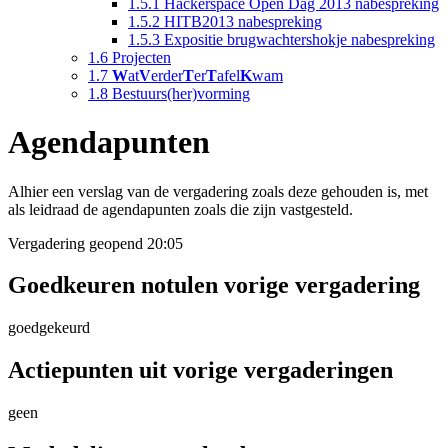
1.5.1
Hackerspace Open Dag 2013 nabespreking
1.5.2
HITB2013 nabespreking
1.5.3
Expositie brugwachtershokje nabespreking
1.6
Projecten
1.7
W
at
V
erder
T
er
T
afel
K
wam
1.8
Bestuurs(her)vorming
Agendapunten
Alhier een verslag van de vergadering zoals deze gehouden is, met
als leidraad de agendapunten zoals die zijn vastgesteld.
Vergadering geopend 20:05
Goedkeuren notulen vorige vergadering
goedgekeurd
Actiepunten uit vorige vergaderingen
geen