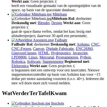
Werkt aan
: Geen projecten :(
heeft een visualisatie gemaakt van de openingstijden van de
space, op basis van de spacestate database;
Mittebam
Mittebam
Rol
: deelnemer
Deskundig met
:
Blender
,
Design
Werkt aan
: Geen
projecten :(
gaat de space-llama verfen, omdat het kan; bezig met
afstudeerproject, daarvoor 30 april een presentatie;
Failbaitr
Failbaitr
Rol
: deelnemer
Deskundig met
:
Arduino
,
CNC
,
CNC-Frezen
,
Canvas
,
Digitale Fabricatie
,
ENC28J60
,
Glasvezel lassen
,
HTML
,
Hydroponics
,
Javascript
,
LPD8806
,
Linux
,
Mercurial
,
Programmeren
,
Python
,
Robotica
,
Software
,
Stappenmotor
Beginnend met
:
Elektronica
Werkt aan
: Geen projecten :(
is begonnen met een ontwerp voor een lasercutter. Nieuwe
stappenmotorcontroller op basis van Arduino kan voor ~15
dollar per motor aansturing voorzien (t.o.v. 40+). Iedereen die
mee wil doen moet zich vooral melden.
W
at
V
erder
T
er
T
afel
K
wam
Iisschots