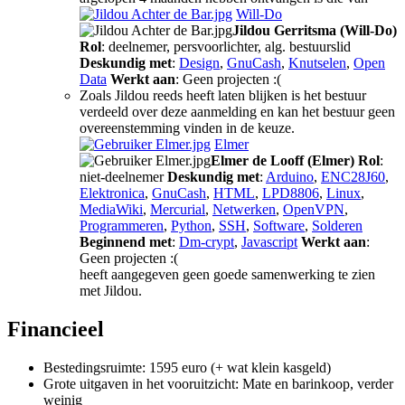
Will-Do
Jildou Gerritsma (Will-Do)
Rol
: deelnemer, persvoorlichter, alg. bestuurslid
Deskundig met
:
Design
,
GnuCash
,
Knutselen
,
Open
Data
Werkt aan
: Geen projecten :(
Zoals Jildou reeds heeft laten blijken is het bestuur
verdeeld over deze aanmelding en kan het bestuur geen
overeenstemming vinden in de keuze.
Elmer
Elmer de Looff (Elmer)
Rol
:
niet-deelnemer
Deskundig met
:
Arduino
,
ENC28J60
,
Elektronica
,
GnuCash
,
HTML
,
LPD8806
,
Linux
,
MediaWiki
,
Mercurial
,
Netwerken
,
OpenVPN
,
Programmeren
,
Python
,
SSH
,
Software
,
Solderen
Beginnend met
:
Dm-crypt
,
Javascript
Werkt aan
:
Geen projecten :(
heeft aangegeven geen goede samenwerking te zien
met Jildou.
Financieel
Bestedingsruimte: 1595 euro (+ wat klein kasgeld)
Grote uitgaven in het vooruitzicht: Mate en barinkoop, verder
weinig