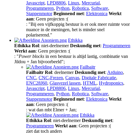
Javascript
,
LPD8806
,
Linux
,
Mercurial
,
Programmeren
,
Python
,
Robotica
,
Software
,
Stappenmotor
Beginnend met
:
Elektronica
Werkt
aan
: Geen projecten :(
: "Bij een vijfkoppig bestuur is er ook meer ruimte voor
nuance in de meningen, het is minder snel
polariserend."
Ethikka
Ethikka
Rol
: niet-deelnemer
Deskundig met
:
Programmeren
Werkt aan
: Geen projecten :(
: "
Power blocks
in een bestuur is altijd lastig, combinatie van
Jildou + Jan bijvoorbeeld";
Failbaitr
Failbaitr
Rol
: deelnemer
Deskundig met
:
Arduino
,
CNC
,
CNC-Frezen
,
Canvas
,
Digitale Fabricatie
,
ENC28J60
,
Glasvezel lassen
,
HTML
,
Hydroponics
,
Javascript
,
LPD8806
,
Linux
,
Mercurial
,
Programmeren
,
Python
,
Robotica
,
Software
,
Stappenmotor
Beginnend met
:
Elektronica
Werkt
aan
: Geen projecten :(
: wat dan mbt Elmer + Jan;
Ethikka
Ethikka
Rol
: niet-deelnemer
Deskundig met
:
Programmeren
Werkt aan
: Geen projecten :(
ziet dat toch anders