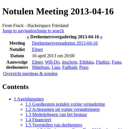
Notulen Meeting 2013-04-16
From Frack - Hackerspace Friesland
Jump to navigation
Jump to search
«
Deelnemersvergadering 2013-04-16
»
Meeting
Deelnemersvergadering 2013-04-16
Notulist
Elmer
Datum
16 april 2013 om 20:00
Aanwezige
Elmer
,
Will-Do
,
iisschots
,
Ethikka
,
Fludizz
,
Fugu
,
deelnemers
Mittebam
,
Lian
,
Failbaitr
,
Pepo
Overzicht meetings & notulen
Contents
1
Agendapunten
1.1
Goedkeuren notulen vorige vergadering
1.2
Actiepunten uit vorige vergaderingen
1.3
Mededelingen van het bestuur
1.4
Financieel
1.5
Voorstellen van deelnemers