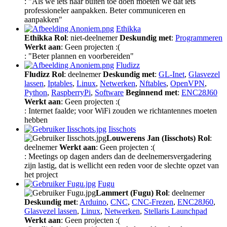
: "Als we iets naar buiten toe doen moeten we dat iets
professioneler aanpakken. Beter communiceren en
aanpakken"
Ethikka
Ethikka
Rol
: niet-deelnemer
Deskundig met
:
Programmeren
Werkt aan
: Geen projecten :(
: "Beter plannen en voorbereiden"
Fludizz
Fludizz
Rol
: deelnemer
Deskundig met
:
GL-Inet
,
Glasvezel
lassen
,
Iptables
,
Linux
,
Netwerken
,
Nftables
,
OpenVPN
,
Python
,
RaspberryPi
,
Software
Beginnend met
:
ENC28J60
Werkt aan
: Geen projecten :(
: Internet faalde; voor WiFi zouden we richtantennes moeten
hebben
Iisschots
Louwerens Jan (Iisschots)
Rol
:
deelnemer
Werkt aan
: Geen projecten :(
: Meetings op dagen anders dan de deelnemersvergadering
zijn lastig, dat is wellicht een reden voor de slechte opzet van
het project
Fugu
Lammert (Fugu)
Rol
: deelnemer
Deskundig met
:
Arduino
,
CNC
,
CNC-Frezen
,
ENC28J60
,
Glasvezel lassen
,
Linux
,
Netwerken
,
Stellaris Launchpad
Werkt aan
: Geen projecten :(