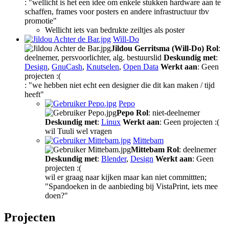
: "wellicht is het een idee om enkele stukken hardware aan te
schaffen, frames voor posters en andere infrastructuur tbv
promotie"
Wellicht iets van bedrukte zeiltjes als poster
Will-Do
Jildou Gerritsma (Will-Do)
Rol
:
deelnemer, persvoorlichter, alg. bestuurslid
Deskundig met
:
Design
,
GnuCash
,
Knutselen
,
Open Data
Werkt aan
: Geen
projecten :(
: "we hebben niet echt een designer die dit kan maken / tijd
heeft"
Pepo
Pepo
Rol
: niet-deelnemer
Deskundig met
:
Linux
Werkt aan
: Geen projecten :(
wil Tuuli wel vragen
Mittebam
Mittebam
Rol
: deelnemer
Deskundig met
:
Blender
,
Design
Werkt aan
: Geen
projecten :(
wil er graag naar kijken maar kan niet committten;
"Spandoeken in de aanbieding bij VistaPrint, iets mee
doen?"
Projecten