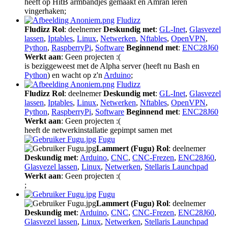
heeft op HitB armbandjes gemaakt en Amran leren
vingerhaken;
Fludizz
Fludizz
Rol
: deelnemer
Deskundig met
:
GL-Inet
,
Glasvezel
lassen
,
Iptables
,
Linux
,
Netwerken
,
Nftables
,
OpenVPN
,
Python
,
RaspberryPi
,
Software
Beginnend met
:
ENC28J60
Werkt aan
: Geen projecten :(
is beziggeweest met de Alpha server (heeft nu Bash en
Python
) en wacht op z'n
Arduino
;
Fludizz
Fludizz
Rol
: deelnemer
Deskundig met
:
GL-Inet
,
Glasvezel
lassen
,
Iptables
,
Linux
,
Netwerken
,
Nftables
,
OpenVPN
,
Python
,
RaspberryPi
,
Software
Beginnend met
:
ENC28J60
Werkt aan
: Geen projecten :(
heeft de netwerkinstallatie gepimpt samen met
Fugu
Lammert (Fugu)
Rol
: deelnemer
Deskundig met
:
Arduino
,
CNC
,
CNC-Frezen
,
ENC28J60
,
Glasvezel lassen
,
Linux
,
Netwerken
,
Stellaris Launchpad
Werkt aan
: Geen projecten :(
;
Fugu
Lammert (Fugu)
Rol
: deelnemer
Deskundig met
:
Arduino
,
CNC
,
CNC-Frezen
,
ENC28J60
,
Glasvezel lassen
,
Linux
,
Netwerken
,
Stellaris Launchpad