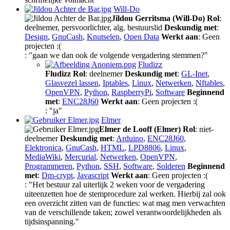
Will-Do
Jildou Gerritsma (Will-Do)
Rol
:
deelnemer, persvoorlichter, alg. bestuurslid
Deskundig met
:
Design
,
GnuCash
,
Knutselen
,
Open Data
Werkt aan
: Geen
projecten :(
: "gaan we dan ook de volgende vergadering stemmen?"
Fludizz
Fludizz
Rol
: deelnemer
Deskundig met
:
GL-Inet
,
Glasvezel lassen
,
Iptables
,
Linux
,
Netwerken
,
Nftables
,
OpenVPN
,
Python
,
RaspberryPi
,
Software
Beginnend
met
:
ENC28J60
Werkt aan
: Geen projecten :(
: "ja"
Elmer
Elmer de Looff (Elmer)
Rol
: niet-
deelnemer
Deskundig met
:
Arduino
,
ENC28J60
,
Elektronica
,
GnuCash
,
HTML
,
LPD8806
,
Linux
,
MediaWiki
,
Mercurial
,
Netwerken
,
OpenVPN
,
Programmeren
,
Python
,
SSH
,
Software
,
Solderen
Beginnend
met
:
Dm-crypt
,
Javascript
Werkt aan
: Geen projecten :(
: "Het bestuur zal uiterlijk 2 weken voor de vergadering
uiteenzetten hoe de stemprocedure zal werken. Hierbij zal ook
een overzicht zitten van de functies: wat mag men verwachten
van de verschillende taken; zowel verantwoordelijkheden als
tijdsinspanning."