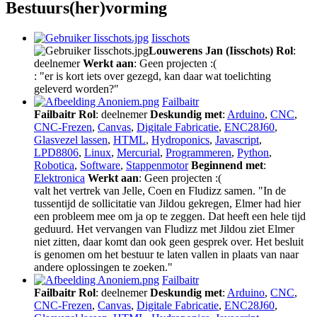
Bestuurs(her)vorming
Iisschots
Louwerens Jan (Iisschots)
Rol
:
deelnemer
Werkt aan
: Geen projecten :(
: "er is kort iets over gezegd, kan daar wat toelichting
geleverd worden?"
Failbaitr
Failbaitr
Rol
: deelnemer
Deskundig met
:
Arduino
,
CNC
,
CNC-Frezen
,
Canvas
,
Digitale Fabricatie
,
ENC28J60
,
Glasvezel lassen
,
HTML
,
Hydroponics
,
Javascript
,
LPD8806
,
Linux
,
Mercurial
,
Programmeren
,
Python
,
Robotica
,
Software
,
Stappenmotor
Beginnend met
:
Elektronica
Werkt aan
: Geen projecten :(
valt het vertrek van Jelle, Coen en Fludizz samen. "In de
tussentijd de sollicitatie van Jildou gekregen, Elmer had hier
een probleem mee om ja op te zeggen. Dat heeft een hele tijd
geduurd. Het vervangen van Fludizz met Jildou ziet Elmer
niet zitten, daar komt dan ook geen gesprek over. Het besluit
is genomen om het bestuur te laten vallen in plaats van naar
andere oplossingen te zoeken."
Failbaitr
Failbaitr
Rol
: deelnemer
Deskundig met
:
Arduino
,
CNC
,
CNC-Frezen
,
Canvas
,
Digitale Fabricatie
,
ENC28J60
,