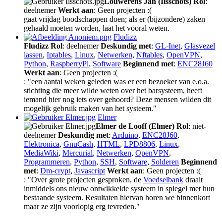
Louwerens Jan (Iisschots)
Rol
:
deelnemer
Werkt aan
: Geen projecten :(
gaat vrijdag boodschappen doen; als er (bijzondere) zaken
gehaald moeten worden, laat het vooral weten.
Fludizz
Fludizz
Rol
: deelnemer
Deskundig met
:
GL-Inet
,
Glasvezel
lassen
,
Iptables
,
Linux
,
Netwerken
,
Nftables
,
OpenVPN
,
Python
,
RaspberryPi
,
Software
Beginnend met
:
ENC28J60
Werkt aan
: Geen projecten :(
: "een aantal weken geleden was er een bezoeker van e.o.a.
stichting die meer wilde weten over het barsysteem, heeft
iemand hier nog iets over gehoord? Deze mensen wilden dit
mogelijk gebruik maken van het systeem."
Elmer
Elmer de Looff (Elmer)
Rol
: niet-
deelnemer
Deskundig met
:
Arduino
,
ENC28J60
,
Elektronica
,
GnuCash
,
HTML
,
LPD8806
,
Linux
,
MediaWiki
,
Mercurial
,
Netwerken
,
OpenVPN
,
Programmeren
,
Python
,
SSH
,
Software
,
Solderen
Beginnend
met
:
Dm-crypt
,
Javascript
Werkt aan
: Geen projecten :(
: "Over grote projecten gesproken, de
Voedselbank
draait
inmiddels ons nieuw ontwikkelde systeem in spiegel met hun
bestaande systeem. Resultaten hiervan horen we binnenkort
maar ze zijn voorlopig erg tevreden."