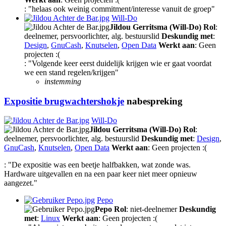
: "helaas ook weinig commitment/interesse vanuit de groep"
Will-Do
Jildou Gerritsma (Will-Do)
Rol
:
deelnemer, persvoorlichter, alg. bestuurslid
Deskundig met
:
Design
,
GnuCash
,
Knutselen
,
Open Data
Werkt aan
: Geen
projecten :(
: "Volgende keer eerst duidelijk krijgen wie er gaat voordat
we een stand regelen/krijgen"
instemming
Expositie brugwachtershokje
nabespreking
Will-Do
Jildou Gerritsma (Will-Do)
Rol
:
deelnemer, persvoorlichter, alg. bestuurslid
Deskundig met
:
Design
,
GnuCash
,
Knutselen
,
Open Data
Werkt aan
: Geen projecten :(
: "De expositie was een beetje halfbakken, wat zonde was.
Hardware uitgevallen en na een paar keer niet meer opnieuw
aangezet."
Pepo
Pepo
Rol
: niet-deelnemer
Deskundig
met
:
Linux
Werkt aan
: Geen projecten :(