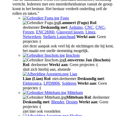
verricht. Iedereen met een meerderheidssteun vanuit de groep
komt in het bestuur. Het bestuur verdeelt onderling zelf de
rollen en taken."
Fugu
Lammert (Fugu)
Rol
:
deelnemer
Deskundig met
:
Arduino
,
CNC
,
CNC-
Frezen
,
ENC28J60
,
Glasvezel lassen
,
Linux
,
Netwerken
,
Stellaris Launchpad
Werkt aan
: Geen
projecten :(
ziet deze aanpak ook veel bij de stichtingen die hij kent,
het maakt een snelle stemming mogelijk.
Iisschots
Louwerens Jan (Iisschots)
Rol
: deelnemer
Werkt aan
: Geen projecten :(
sluit zich hierbij aan, alsmede
Lian
Lian (Lian)
Rol
: niet-deelnemer
Deskundig met
:
Elektronica
,
LPD8806
,
Solderen
Werkt aan
: Geen
projecten :(
Mittebam
Mittebam
Rol
: deelnemer
Deskundig met
:
Blender
,
Design
Werkt aan
: Geen
projecten :(
ziet hier ook voordelen
Fludizz